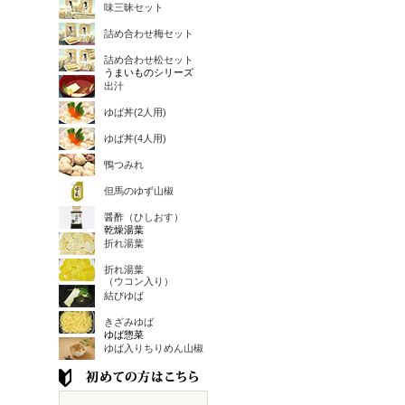
味三昧セット
詰め合わせ梅セット
詰め合わせ松セット
うまいものシリーズ
出汁
ゆば丼(2人用)
ゆば丼(4人用)
鴨つみれ
但馬のゆず山椒
醤酢（ひしおす）
乾燥湯葉
折れ湯葉
折れ湯葉
（ウコン入り）
結びゆば
きざみゆば
ゆば惣菜
ゆば入りちりめん山椒