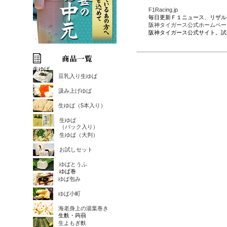
F1Racing.jp
毎日更新Ｆ１ニュース、リザル
阪神タイガース公式ホームペー
阪神タイガース公式サイト。試
生ゆば
豆乳入り生ゆば
汲み上げゆば
生ゆば（5本入り）
生ゆば
（パック入り）
生ゆば（大判）
お試しセット
ゆばとうふ
ゆば巻
ゆば包み
ゆば小町
海老身上の湯葉巻き
生麩・蒟蒻
生よもぎ麩