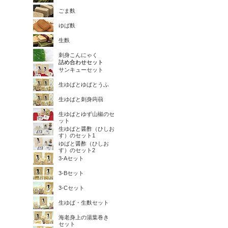
ごま麩
ゆば麩
生麩
刺身こんにゃく
詰め合わせセット
サンキューセット
生ゆばとゆばとうふ
生ゆばと刺身蒟蒻
生ゆばとゆず山椒のセ
ット
生ゆばと醤酢（ひしお
す）のセット1
ゆばと醤酢（ひしお
す）のセット2
3-Aセット
3-Bセット
3-Cセット
生ゆば・生麩セット
海老身上の湯葉巻き
セット