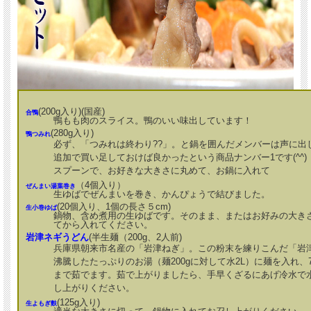
(200g入り)(国産)
合鴨
鴨もも肉のスライス。鴨のいい味出しています！
(280g入り)
鴨つみれ
必ず、「つみれは終わり??」。と鍋を囲んだメンバーは声に出
追加で買い足しておけば良かったという商品ナンバー1です(^^)
スプーンで、お好きな大きさに丸めて、お鍋に入れて
（4個入り）
ぜんまい湯葉巻き
生ゆばでぜんまいを巻き、かんぴょうで結びました。
(20個入り、1個の長さ５cm)
生小巻ゆば
鍋物、含め煮用の生ゆばです。そのまま、またはお好みの大き
てから入れてください。
岩津ネギうどん
(半生麺（200g、2人前)
兵庫県朝来市名産の「岩津ねぎ」。この粉末を練りこんだ「岩
沸騰したたっぷりのお湯（麺200gに対して水2L）に麺を入れ
まで茹でます。茹で上がりましたら、手早くざるにあげ冷水で
し上がりください。
(125g入り)
生よもぎ麩