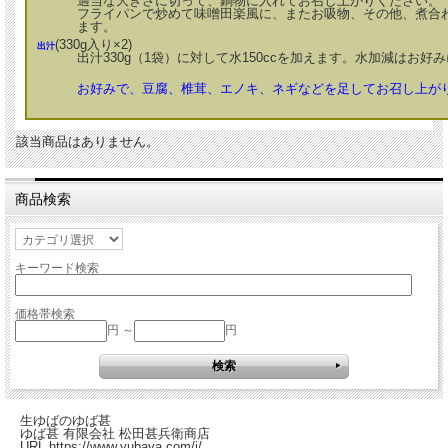
適当な大きさに切って、鍋物に入れてお召し上がりください。
フライパンで炒めて味噌田楽風に、またお吸物、その他、煮合
ます。
(330g入り×2)
出汁
出汁330g（1袋）に対して水150ccを加えます。水加減はお好
お好みで、豆腐、椎茸、エノキ、ネギなどを足してお召し上が
該当商品はありません。
商品検索
キーワード検索
価格帯検索
円 ～
円
生ゆばのゆば甚
ゆば甚 有限会社 松田甚兵衛商店
URL https://www.yubaya.com/i/