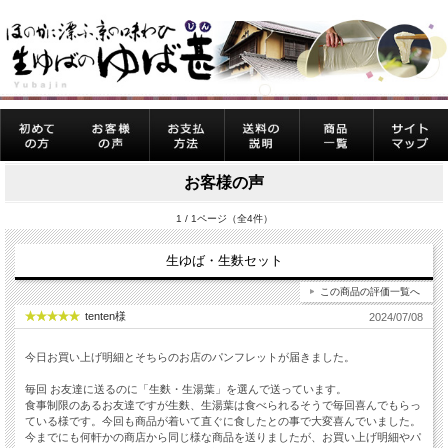
お客様の声
1 / 1ページ（全4件）
生ゆば・生麩セット
この商品の評価一覧へ
tenten様
2024/07/08
今日お買い上げ明細とそちらのお店のパンフレットが届きました。
毎回 お友達に送るのに「生麩・生湯葉」を選んで送っています。
食事制限のあるお友達ですが生麩、生湯葉は食べられるそうで毎回喜んでもらっ
ている様です。今回も商品が着いて直ぐに食したとの事で大変喜んでいました。
今までにも何軒かの商店から同じ様な商品を送りましたが、お買い上げ明細やパ