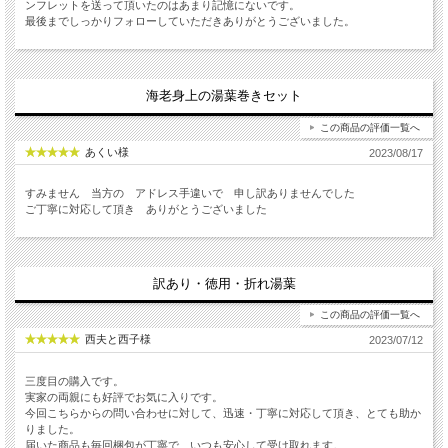
ンフレットを送って頂いたのはあまり記憶にないです。
最後までしっかりフォローしていただきありがとうございました。
海老身上の湯葉巻きセット
この商品の評価一覧へ
あくい様
2023/08/17
すみません 当方の アドレス手違いで 申し訳ありませんでした
ご丁寧に対応して頂き ありがとうございました
訳あり・徳用・折れ湯葉
この商品の評価一覧へ
西夫と西子様
2023/07/12
三度目の購入です。
実家の両親にも好評でお気に入りです。
今回こちらからの問い合わせに対して、迅速・丁寧に対応して頂き、とても助か
りました。
届いた商品も毎回梱包が丁寧で、いつも安心して受け取れます。