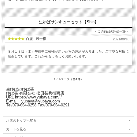
生ゆばサンキューセット【Shin】
この商品の評価一覧へ
白鹿 雅士様
2021/08/18
８月１８日（水）午前中に荷物が届いた旨の連絡が入りました。ご丁寧な対応に
感謝しています。これからもよろしくお願いします。
1 / 1ページ（全4件）
生ゆばのゆば甚
ゆば甚 有限会社 松田甚兵衛商店
URL https://www.yubaya.com/i/
E-mail yubaya@yubaya.com
Tel/079-664-0258 Fax/079-664-0291
お店のトップへ戻る
カートを見る