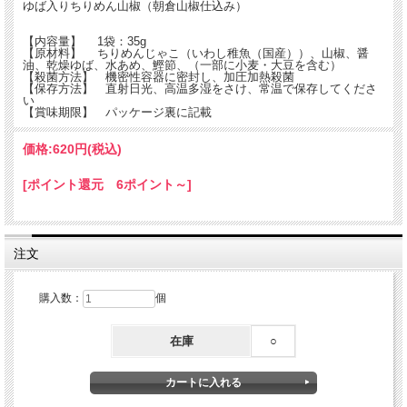
ゆば入りちりめん山椒（朝倉山椒仕込み）
【内容量】 1袋：35g
【原材料】 ちりめんじゃこ（いわし稚魚（国産））、山椒、醤
油、乾燥ゆば、水あめ、鰹節、（一部に小麦・大豆を含む）
【殺菌方法】 機密性容器に密封し、加圧加熱殺菌
【保存方法】 直射日光、高温多湿をさけ、常温で保存してくださ
い
【賞味期限】 パッケージ裏に記載
価格:
620円
(税込)
[ポイント還元 6ポイント～]
注文
購入数：
個
在庫
○