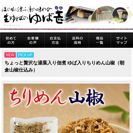
NEW
PICK UP
ちょっと贅沢な湯葉入り佃煮 ゆば入りちりめん山椒（朝
倉山椒仕込み）