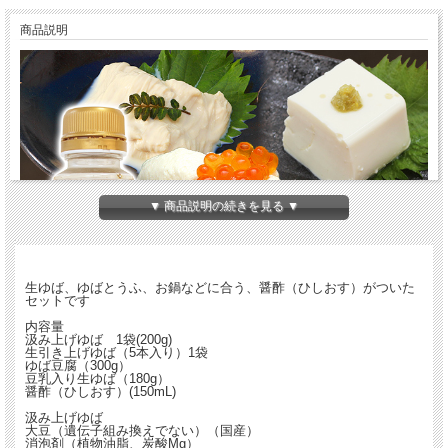
商品説明
▼ 商品説明の続きを見る ▼
生ゆば、ゆばとうふ、お鍋などに合う、醤酢（ひしおす）がついた
セットです
内容量
汲み上げゆば 1袋(200g)
生引き上げゆば（5本入り）1袋
ゆば豆腐（300g）
豆乳入り生ゆば（180g）
醤酢（ひしおす）(150mL)
汲み上げゆば
大豆（遺伝子組み換えでない）（国産）
消泡剤（植物油脂、炭酸Mg）