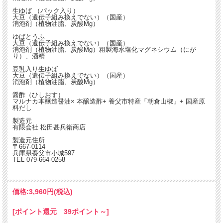
生ゆば （パック入り）
大豆（遺伝子組み換えでない）（国産）
消泡剤（植物油脂、炭酸Mg）
ゆばとうふ
大豆（遺伝子組み換えでない）（国産）
消泡剤（植物油脂、炭酸Mg）粗製海水塩化マグネシウム（にが
り）、酒精
豆乳入り生ゆば
大豆（遺伝子組み換えでない）（国産）
消泡剤（植物油脂、炭酸Mg）
醤酢（ひしおす）
マルナカ本醸造醤油× 本醸造酢+ 養父市特産「朝倉山椒」+ 国産原
料だし
製造元
有限会社 松田甚兵衛商店
製造元住所
〒667-0114
兵庫県養父市小城597
TEL 079-664-0258
価格:
3,960円
(税込)
[ポイント還元 39ポイント～]