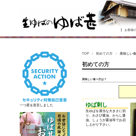
お客様
TOP
初めての方
美味しい
初めての方
美味しい食べ方は？
ゆば刺し
一つ星を宣言しました
生ゆばを適当な大きさに切
り、わさび醤油、からし醤
油、しょうが醤油等でお召
し上がり下さい。