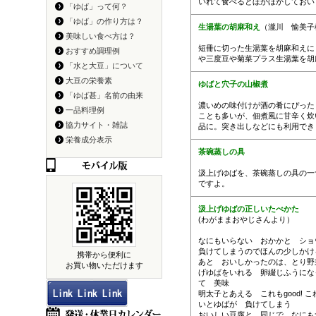
いれて食べるとほかほかしておい
「ゆば」って何？
「ゆば」の作り方は？
生湯葉の胡麻和え
（瀧川 愉美子
美味しい食べ方は？
短冊に切った生湯葉を胡麻和えに
おすすめ調理例
や三度豆や菊菜プラス生湯葉を胡
「水と大豆」について
大豆の栄養素
ゆばと穴子の山椒煮
「ゆば甚」名前の由来
濃いめの味付けが酒の肴にぴった
一品料理例
ことも多いが、佃煮風に甘辛く炊
協力サイト・雑誌
品に。突き出しなどにも利用でき
栄養成分表示
茶碗蒸しの具
汲上げゆばを、茶碗蒸しの具の一
ですよ。
汲上げゆばの正しいたべかた
(わがままおやじさんより）
なにもいらない おかかと ショ
負けてしまうのでほんの少しかけ
携帯から便利に
あと おいしかったのは、とり野
お買い物いただけます
げゆばをいれる 卵綴じふうにな
て 美味
明太子とあえる これもgood! 
いとゆばが 負けてしまう
おいしい豆腐と 同じで なにも