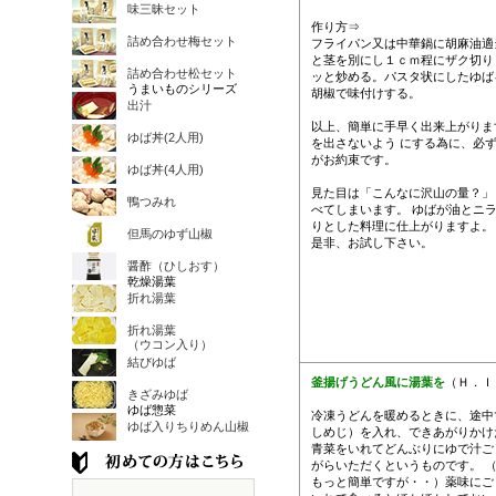
味三昧セット
作り方⇒
詰め合わせ梅セット
フライパン又は中華鍋に胡麻油適
と茎を別にし１ｃｍ程にザク切り
詰め合わせ松セット
ッと炒める。パスタ状にしたゆば
うまいものシリーズ
胡椒で味付けする。
出汁
以上、簡単に手早く出来上がりま
ゆば丼(2人用)
を出さないよう にする為に、必
がお約束です。
ゆば丼(4人用)
見た目は「こんなに沢山の量？」
鴨つみれ
べてしまいます。 ゆばが油とニ
りとした料理に仕上がりますよ。
但馬のゆず山椒
是非、お試し下さい。
醤酢（ひしおす）
乾燥湯葉
折れ湯葉
折れ湯葉
（ウコン入り）
結びゆば
釜揚げうどん風に湯葉を
（Ｈ．Ｉ
きざみゆば
ゆば惣菜
冷凍うどんを暖めるときに、途中
ゆば入りちりめん山椒
しめじ）を入れ、できあがりかけ
青菜をいれてどんぶりにゆで汁ご
がらいただくというものです。 
もっと簡単ですが・・）薬味にご