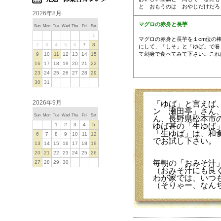
と おもうのは おやじだけだろ
2026年8月
マグロの赤身と長芋
Sun
Mon
Tue
Wed
Thu
Fri
Sat
1
マグロの赤身と長芋を１cm位の
2
3
4
5
6
7
8
にして、「しそ」と「ゆば」で巻
て刺身で食べてみて下さい。これ
9
10
11
12
13
14
15
16
17
18
19
20
21
22
23
24
25
26
27
28
29
30
31
2026年9月
「ゆば」と言えば
ン 瀬田亭」さん
Sun
Mon
Tue
Wed
Thu
Fri
Sat
ん、長野県松本市
1
2
3
4
5
ゆば甚の「生ゆば
「生ゆば」は、和
6
7
8
9
10
11
12
でお試し下さい。
13
14
15
16
17
18
19
20
21
22
23
24
25
26
毎朝の「おみそ汁
27
28
29
30
（おみそ汁にも良
わが家では、いつ
（そりゃー、なん