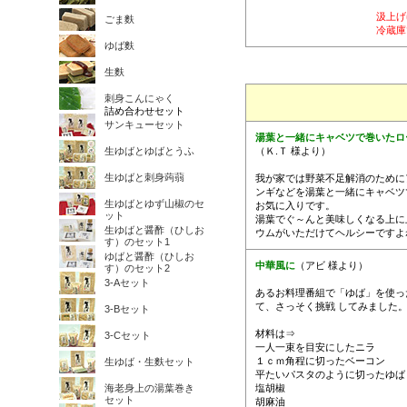
汲上げ
ごま麩
冷蔵庫
ゆば麩
生麩
刺身こんにゃく
詰め合わせセット
サンキューセット
湯葉と一緒にキャベツで巻いたロ
生ゆばとゆばとうふ
（Ｋ.Ｔ 様より）
生ゆばと刺身蒟蒻
我が家では野菜不足解消のために
ンギなどを湯葉と一緒にキャベツ
生ゆばとゆず山椒のセ
お気に入りです。
ット
湯葉でぐ～んと美味しくなる上に
生ゆばと醤酢（ひしお
ウムがいただけてヘルシーですよ
す）のセット1
ゆばと醤酢（ひしお
中華風に
（アビ 様より）
す）のセット2
3-Aセット
あるお料理番組で「ゆば」を使っ
て、さっそく挑戦 してみました
3-Bセット
材料は⇒
3-Cセット
一人一束を目安にしたニラ
１ｃｍ角程に切ったベーコン
生ゆば・生麩セット
平たいパスタのように切ったゆば
海老身上の湯葉巻き
塩胡椒
セット
胡麻油