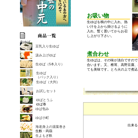
お吸い物
生ゆばを椀の中に入れ、熱
い汁を上から掛けるように
入れ、暫く置いてからお召
し上がり下さい。
生ゆば
豆乳入り生ゆば
煮合わせ
汲み上げゆば
生ゆばは、その味が淡白ですので
生ゆば（5本入り）
合います。又、椎茸、高野豆腐、
ても美味です。とろ火の上で煮込
生ゆば
（パック入り）
生ゆば（大判）
お試しセット
ゆばとうふ
ゆば巻
ゆば包み
ゆば小町
出来る
海老身上の湯葉巻き
生麩・蒟蒻
生よもぎ麩