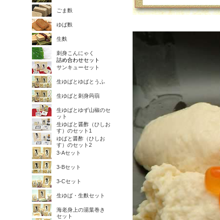
ごま麩
ゆば麩
生麩
刺身こんにゃく
詰め合わせセット
サンキューセット
生ゆばとゆばとうふ
生ゆばと刺身蒟蒻
生ゆばとゆず山椒のセ
ット
生ゆばと醤酢（ひしお
す）のセット1
ゆばと醤酢（ひしお
す）のセット2
3-Aセット
3-Bセット
3-Cセット
生ゆば・生麩セット
海老身上の湯葉巻き
セット