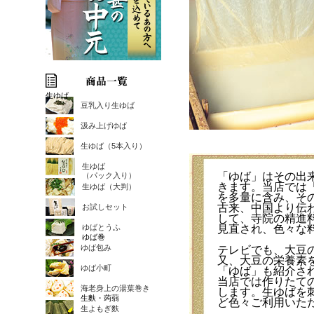
生ゆば
豆乳入り生ゆば
汲み上げゆば
生ゆば（5本入り）
生ゆば
「ゆば」はその出
（パック入り）
きます。当店では
生ゆば（大判）
を多量に含み、そ
古来、中国より伝
お試しセット
して、寺院の精進
ゆばとうふ
見直され、色々な
ゆば巻
ゆば包み
テレビでも、大豆
又、大豆の栄養素
ゆば小町
「ゆば」も紹介さ
当店では作りたて
海老身上の湯葉巻き
します。生ゆばを
生麩・蒟蒻
ど色々ご利用いた
生よもぎ麩