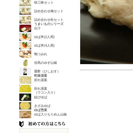
味三昧セット
詰め合わせ梅セット
詰め合わせ松セット
うまいものシリーズ
出汁
ゆば丼(2人用)
ゆば丼(4人用)
鴨つみれ
但馬のゆず山椒
醤酢（ひしおす）
乾燥湯葉
折れ湯葉
折れ湯葉
（ウコン入り）
結びゆば
きざみゆば
ゆば惣菜
ゆば入りちりめん山椒