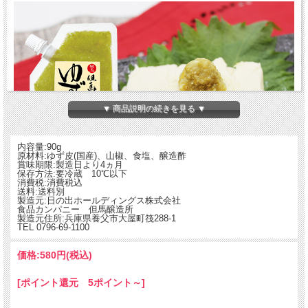
▼ 商品説明の続きを見る ▼
内容量:90g
原材料:ゆず皮(国産)、山椒、食塩、醸造酢
賞味期限:製造日より4ヵ月
保存方法:要冷蔵 10℃以下
消費税:消費税込
送料:送料別
製造元:日の出ホールディングス株式会社
食品カンパニー 但馬醸造所
製造元住所:兵庫県養父市大屋町筏288-1
TEL 0796-69-1100
価格:
580円
(税込)
[ポイント還元 5ポイント～]