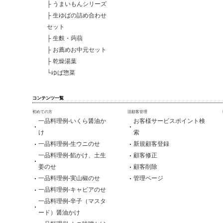
├
うまいもんシリーズ
├
生ゆばの詰め合わせ
セット
├
生麩・蒟蒻
├
お薦めお中元セット
├
乾燥湯葉
└
ゆば惣菜
コンテンツ一覧
初めての方
旧顧客管理
一品料理例-いくら醤油か
お客様サービスポイント検
け
索
一品料理例-生ウニのせ
新規顧客登録
一品料理例-餡かけ、土生
顧客修正
姜のせ
顧客削除
一品料理例-実山椒のせ
管理ページ
一品料理例-キャビアのせ
一品料理例-辛子（マスタ
ード）醤油かけ