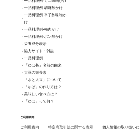
一品料理例-カニ味噌かけ
一品料理例-胡麻酢かけ
一品料理例-辛子酢味噌か
け
一品料理例-梅肉かけ
一品料理例-ポン酢かけ
栄養成分表示
協力サイト・雑誌
一品料理例
「ゆば甚」名前の由来
大豆の栄養素
「水と大豆」について
「ゆば」の作り方は？
美味しい食べ方は？
「ゆば」って何？
ご利用案内
ご利用案内
特定商取引法に関する表示
個人情報の取り扱いに