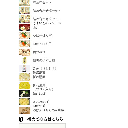
味三昧セット
詰め合わせ梅セット
詰め合わせ松セット
うまいものシリーズ
出汁
ゆば丼(2人用)
ゆば丼(4人用)
鴨つみれ
但馬のゆず山椒
醤酢（ひしおす）
乾燥湯葉
折れ湯葉
折れ湯葉
（ウコン入り）
結びゆば
きざみゆば
ゆば惣菜
ゆば入りちりめん山椒