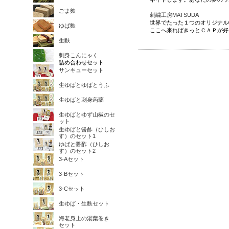
ごま麩
刺繍工房MATSUDA
世界でたった１つのオリジナル
ゆば麩
ここへ来ればきっとＣＡＰが好
生麩
刺身こんにゃく
詰め合わせセット
サンキューセット
生ゆばとゆばとうふ
生ゆばと刺身蒟蒻
生ゆばとゆず山椒のセ
ット
生ゆばと醤酢（ひしお
す）のセット1
ゆばと醤酢（ひしお
す）のセット2
3-Aセット
3-Bセット
3-Cセット
生ゆば・生麩セット
海老身上の湯葉巻き
セット