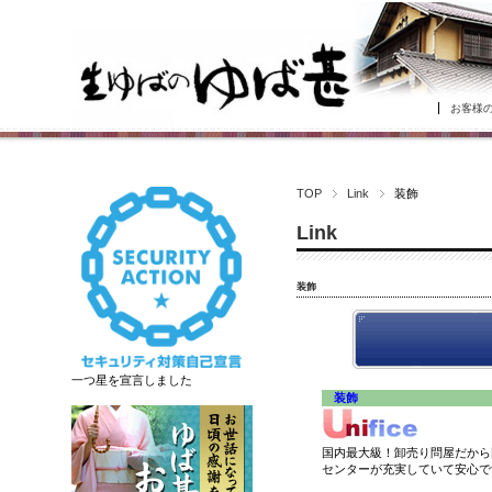
お客様
TOP
Link
装飾
Link
装飾
一つ星を宣言しました
装飾
国内最大級！卸売り問屋だから
センターが充実していて安心で