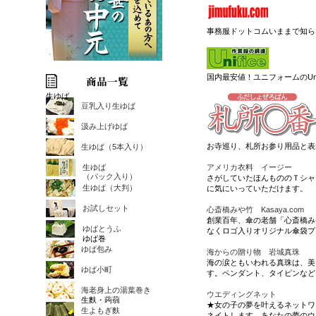
事務服ドットコムいままで知ら
国内最安値！ユニフォームのUni
生ゆば
豆乳入り生ゆば
汲み上げゆば
お寺巡り、札所お参り用品と表
生ゆば（5本入り）
生ゆば
アメリカ衣料 イージー
（パック入り）
さがしていたほんもののＴシャ
生ゆば（大判）
に気にいっていただけます。
お試しセット
心斎橋みや竹 Kasaya.com
創業百年、傘の老舗「心斎橋み
ゆばとうふ
なくロゴ入りオリジナル傘袋プ
ゆば巻
ゆば包み
海からの贈り物 岩城真珠
海の涙ともいわれる真珠は、美
ゆば小町
す。ペンダント、タイピンなど
海老身上の湯葉巻き
ウエディングネット
生麩・蒟蒻
★女の子の夢を叶えるネットワ
生よもぎ麩
ネイトします。あなたの夢のウ