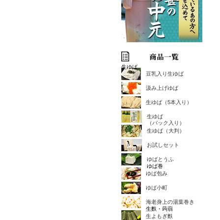
生ゆば
豆乳入り生ゆば
汲み上げゆば
生ゆば（5本入り）
生ゆば
（パック入り）
生ゆば（大判）
お試しセット
ゆばとうふ
ゆば巻
ゆば包み
ゆば小町
海老身上の湯葉巻き
生麩・蒟蒻
生よもぎ麩