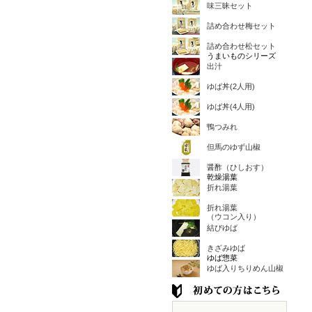
味三昧セット
詰め合わせ梅セット
詰め合わせ松セット
うまいものシリーズ
出汁
ゆば丼(2人用)
ゆば丼(4人用)
鴨つみれ
但馬のゆず山椒
醤酢（ひしおす）
乾燥湯葉
折れ湯葉
折れ湯葉
（ウコン入り）
結びゆば
きざみゆば
ゆば惣菜
ゆば入りちりめん山椒