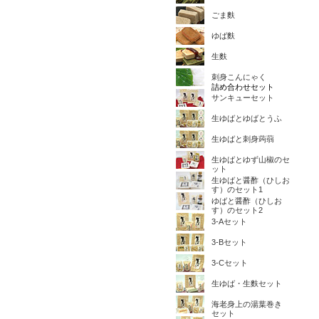
ごま麩
ゆば麩
生麩
刺身こんにゃく
詰め合わせセット
サンキューセット
生ゆばとゆばとうふ
生ゆばと刺身蒟蒻
生ゆばとゆず山椒のセ
ット
生ゆばと醤酢（ひしお
す）のセット1
ゆばと醤酢（ひしお
す）のセット2
3-Aセット
3-Bセット
3-Cセット
生ゆば・生麩セット
海老身上の湯葉巻き
セット