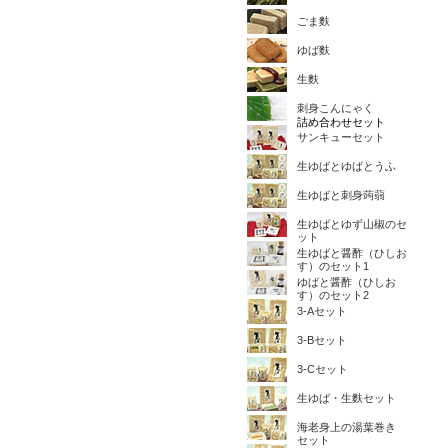
ごま麩
ゆば麩
生麩
刺身こんにゃく
詰め合わせセット
サンキューセット
生ゆばとゆばとうふ
生ゆばと刺身蒟蒻
生ゆばとゆず山椒のセ
ット
生ゆばと醤酢（ひしお
す）のセット1
ゆばと醤酢（ひしお
す）のセット2
3-Aセット
3-Bセット
3-Cセット
生ゆば・生麩セット
海老身上の湯葉巻き
セット