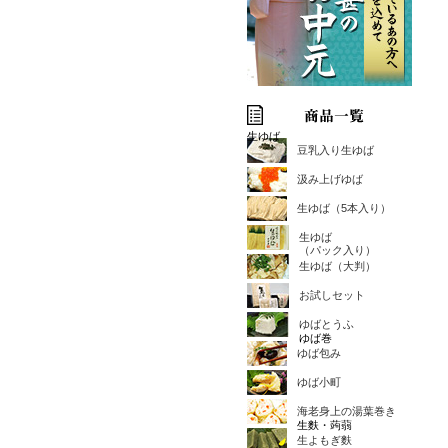
生ゆば
豆乳入り生ゆば
汲み上げゆば
生ゆば（5本入り）
生ゆば
（パック入り）
生ゆば（大判）
お試しセット
ゆばとうふ
ゆば巻
ゆば包み
ゆば小町
海老身上の湯葉巻き
生麩・蒟蒻
生よもぎ麩