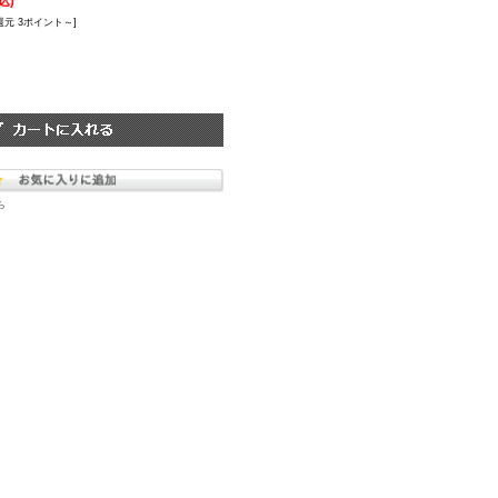
込)
還元 3ポイント～]
ら