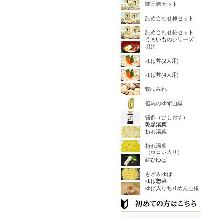
味三昧セット
詰め合わせ梅セット
詰め合わせ松セット
うまいものシリーズ
出汁
ゆば丼(2人用)
ゆば丼(4人用)
鴨つみれ
但馬のゆず山椒
醤酢（ひしおす）
乾燥湯葉
折れ湯葉
折れ湯葉
（ウコン入り）
結びゆば
きざみゆば
ゆば惣菜
ゆば入りちりめん山椒