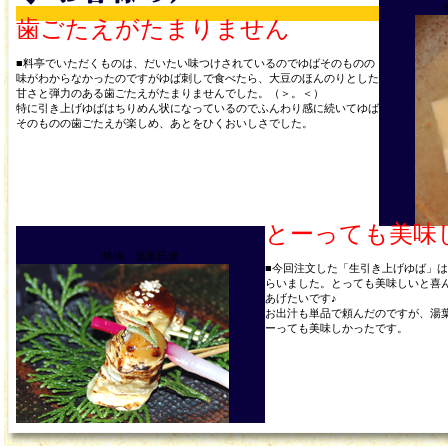
歯ごたえがたまりません
■料亭でいただくものは、だいたい味つけされているのでゆばそのものの
味がわからなかったのですがゆば刺しで食べたら、大豆のほんのりとした
甘さと弾力のある歯ごたえがたまりませんでした。（＞。＜）
特に引き上げゆばはちりめん状になっているのでふんわり感に続いてゆば
そのものの歯ごたえが楽しめ、あとをひくおいしさでした。
とーっても美味
焼物 湯葉田楽
■今回注文した「生引き上げゆば」
らいました。とっても美味しいと喜
あげたいです♪
お出汁も単品で頼んだのですが、湯
ーっても美味しかったです。