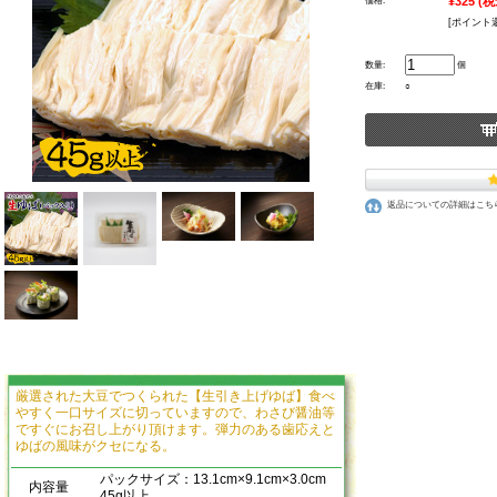
¥325
(税
価格:
[ポイント
数量:
個
在庫:
○
返品についての詳細はこち
厳選された大豆でつくられた【生引き上げゆば】食べ
やすく一口サイズに切っていますので、わさび醤油等
ですぐにお召し上がり頂けます。弾力のある歯応えと
ゆばの風味がクセになる。
パックサイズ：13.1cm×9.1cm×3.0cm
内容量
45g以上