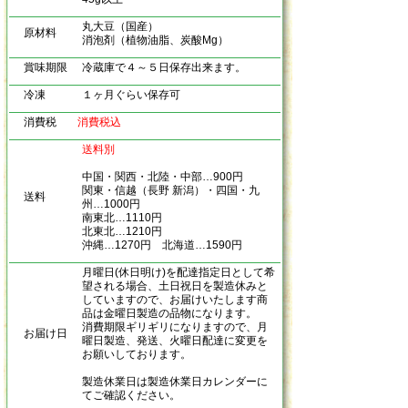
丸大豆（国産）
原材料
消泡剤（植物油脂、炭酸Mg）
賞味期限
冷蔵庫で４～５日保存出来ます。
冷凍
１ヶ月ぐらい保存可
消費税
消費税込
送料別
中国・関西・北陸・中部…900円
関東・信越（長野 新潟）・四国・九
送料
州…1000円
南東北…1110円
北東北…1210円
沖縄…1270円 北海道…1590円
月曜日(休日明け)を配達指定日として希
望される場合、土日祝日を製造休みと
していますので、お届けいたします商
品は金曜日製造の品物になります。
消費期限ギリギリになりますので、月
お届け日
曜日製造、発送、火曜日配達に変更を
お願いしております。
製造休業日は製造休業日カレンダーに
てご確認ください。