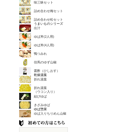
味三昧セット
詰め合わせ梅セット
詰め合わせ松セット
うまいものシリーズ
出汁
ゆば丼(2人用)
ゆば丼(4人用)
鴨つみれ
但馬のゆず山椒
醤酢（ひしおす）
乾燥湯葉
折れ湯葉
折れ湯葉
（ウコン入り）
結びゆば
きざみゆば
ゆば惣菜
ゆば入りちりめん山椒