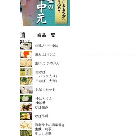
生ゆば
豆乳入り生ゆば
汲み上げゆば
生ゆば（5本入り）
生ゆば
（パック入り）
生ゆば（大判）
お試しセット
ゆばとうふ
ゆば巻
ゆば包み
ゆば小町
海老身上の湯葉巻き
生麩・蒟蒻
生よもぎ麩