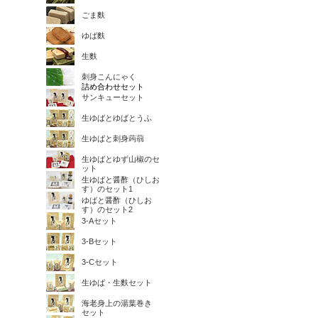
ごま麩
ゆば麩
生麩
刺身こんにゃく
詰め合わせセット
サンキューセット
生ゆばとゆばとうふ
生ゆばと刺身蒟蒻
生ゆばとゆず山椒のセ
ット
生ゆばと醤酢（ひしお
す）のセット1
ゆばと醤酢（ひしお
す）のセット2
3-Aセット
3-Bセット
3-Cセット
生ゆば・生麩セット
海老身上の湯葉巻き
セット