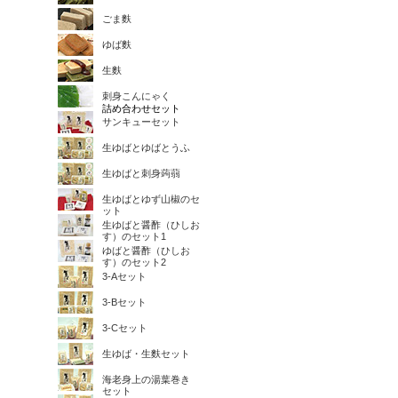
ごま麩
ゆば麩
生麩
刺身こんにゃく
詰め合わせセット
サンキューセット
生ゆばとゆばとうふ
生ゆばと刺身蒟蒻
生ゆばとゆず山椒のセ
ット
生ゆばと醤酢（ひしお
す）のセット1
ゆばと醤酢（ひしお
す）のセット2
3-Aセット
3-Bセット
3-Cセット
生ゆば・生麩セット
海老身上の湯葉巻き
セット