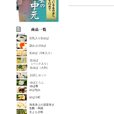
生ゆば
豆乳入り生ゆば
汲み上げゆば
生ゆば（5本入り）
生ゆば
（パック入り）
生ゆば（大判）
お試しセット
ゆばとうふ
ゆば巻
ゆば包み
ゆば小町
海老身上の湯葉巻き
生麩・蒟蒻
生よもぎ麩