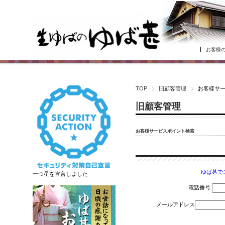
お客様
TOP
旧顧客管理
お客様サ
旧顧客管理
お客様サービスポイント検索
ゆば甚で
一つ星を宣言しました
電話番号
メールアドレス