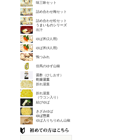
味三昧セット
詰め合わせ梅セット
詰め合わせ松セット
うまいものシリーズ
出汁
ゆば丼(2人用)
ゆば丼(4人用)
鴨つみれ
但馬のゆず山椒
醤酢（ひしおす）
乾燥湯葉
折れ湯葉
折れ湯葉
（ウコン入り）
結びゆば
きざみゆば
ゆば惣菜
ゆば入りちりめん山椒