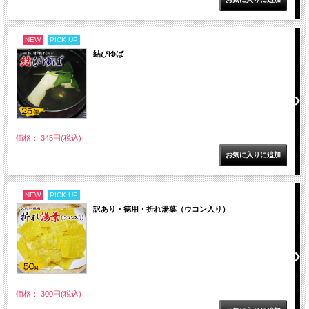
NEW
PICK UP
結びゆば
価格： 345円(税込)
NEW
PICK UP
訳あり・徳用・折れ湯葉（ウコン入り）
価格： 300円(税込)