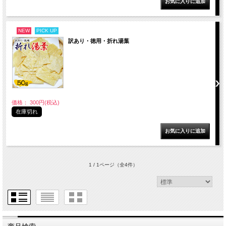
NEW
PICK UP
訳あり・徳用・折れ湯葉
価格： 300円(税込)
在庫切れ
1 / 1ページ
（全4件）