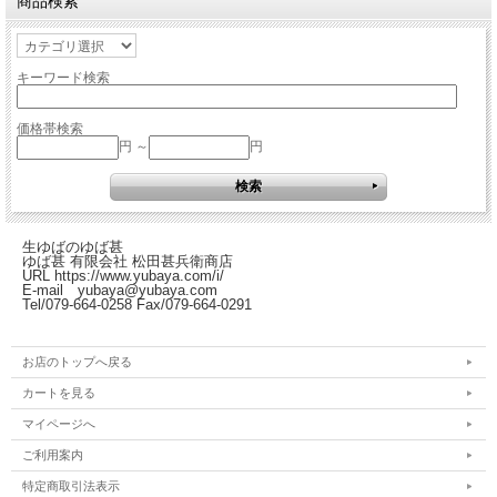
商品検索
キーワード検索
価格帯検索
円 ～
円
生ゆばのゆば甚
ゆば甚 有限会社 松田甚兵衛商店
URL https://www.yubaya.com/i/
E-mail yubaya@yubaya.com
Tel/079-664-0258 Fax/079-664-0291
お店のトップへ戻る
カートを見る
マイページへ
ご利用案内
特定商取引法表示