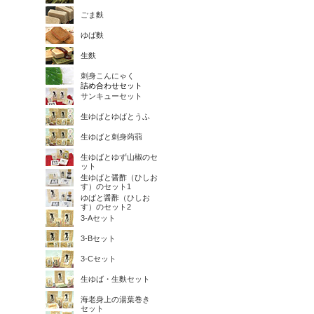
ごま麩
ゆば麩
生麩
刺身こんにゃく
詰め合わせセット
サンキューセット
生ゆばとゆばとうふ
生ゆばと刺身蒟蒻
生ゆばとゆず山椒のセ
ット
生ゆばと醤酢（ひしお
す）のセット1
ゆばと醤酢（ひしお
す）のセット2
3-Aセット
3-Bセット
3-Cセット
生ゆば・生麩セット
海老身上の湯葉巻き
セット