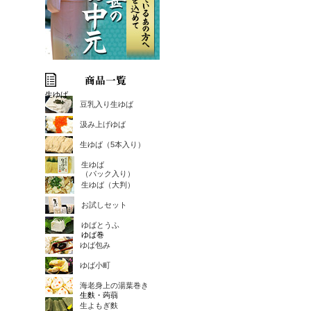
生ゆば
豆乳入り生ゆば
汲み上げゆば
生ゆば（5本入り）
生ゆば
（パック入り）
生ゆば（大判）
お試しセット
ゆばとうふ
ゆば巻
ゆば包み
ゆば小町
海老身上の湯葉巻き
生麩・蒟蒻
生よもぎ麩