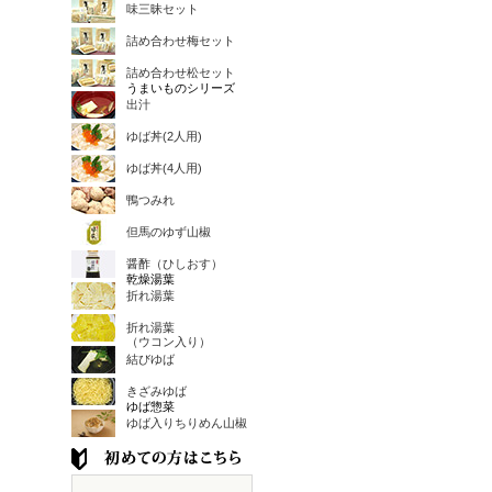
味三昧セット
詰め合わせ梅セット
詰め合わせ松セット
うまいものシリーズ
出汁
ゆば丼(2人用)
ゆば丼(4人用)
鴨つみれ
但馬のゆず山椒
醤酢（ひしおす）
乾燥湯葉
折れ湯葉
折れ湯葉
（ウコン入り）
結びゆば
きざみゆば
ゆば惣菜
ゆば入りちりめん山椒