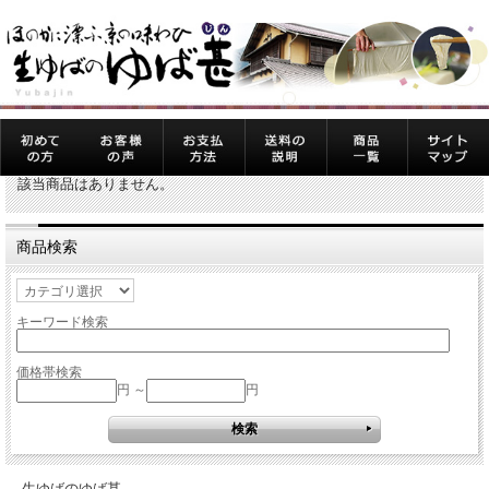
該当商品はありません。
商品検索
キーワード検索
価格帯検索
円 ～
円
生ゆばのゆば甚