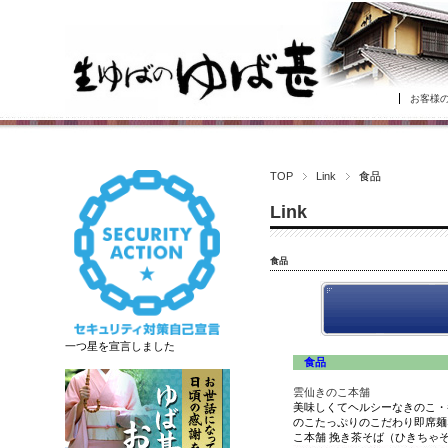
お客様
TOP
Link
食品
Link
食品
一つ星を宣言しました
食品
雲仙きのこ本舗
美味しくてヘルシーなきのこ・
のこたっぷりのこだわり即席麺
こ本舗 挽き茶そば（ひきちゃ