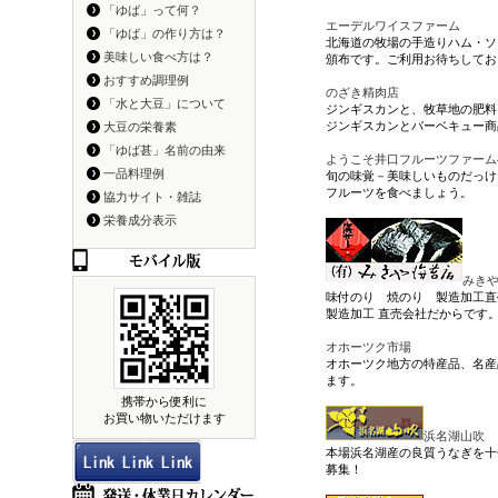
「ゆば」って何？
エーデルワイスファーム
「ゆば」の作り方は？
北海道の牧場の手造りハム・ソ
美味しい食べ方は？
頒布です。ご利用お待ちしてお
おすすめ調理例
のざき精肉店
「水と大豆」について
ジンギスカンと、牧草地の肥料
ジンギスカンとバーベキュー商
大豆の栄養素
「ゆば甚」名前の由来
ようこそ井口フルーツファーム
一品料理例
旬の味覚－美味しいものだっけ
フルーツを食べましょう。
協力サイト・雑誌
栄養成分表示
みき
味付のり 焼のり 製造加工直
製造加工 直売会社だからです
オホーツク市場
オホーツク地方の特産品、名産
ます。
携帯から便利に
お買い物いただけます
浜名湖山吹
本場浜名湖産の良質うなぎを十
募集！