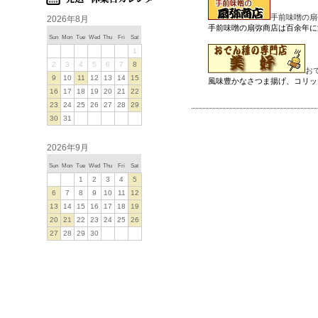
手前味噌の扇
2026年8月
手前味噌の扇弥商店は百余年に
Sun
Mon
Tue
Wed
Thu
Fri
Sat
1
2
3
4
5
6
7
8
お
9
10
11
12
13
14
15
風味豊かなさつま揚げ、コリッ
16
17
18
19
20
21
22
23
24
25
26
27
28
29
30
31
2026年9月
Sun
Mon
Tue
Wed
Thu
Fri
Sat
1
2
3
4
5
6
7
8
9
10
11
12
13
14
15
16
17
18
19
20
21
22
23
24
25
26
27
28
29
30