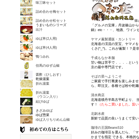
味三昧セット
詰め合わせ梅セット
詰め合わせ松セット
篠
うまいものシリーズ
「グルメの宝庫」丹波篠山から
出汁
鍋）etc・・・、地酒、ワイン
ゆば丼(2人用)
ヤマメ薫製通販・カントリー
北海道の渓流の至宝、ヤマメを
ゆば丼(4人用)
くさ(^_^)。これが薫製！？是
鴨つみれ
千成もなか本舗
甘い物は苦手で．．．．という
但馬のゆず山椒
京の最中専門店です。
醤酢（ひしおす）
そばの里へようこそ
乾燥湯葉
ご家庭で手打蕎麦を楽しみませ
折れ湯葉
ら、即注文。各種そば粉や乾麺
折れ湯葉
清水商店
（ウコン入り）
北海道積丹半島古平町より、 
結びゆば
す！
（たらこ買いました。旨い
きざみゆば
北釧水産
ゆば惣菜
新鮮で品質の良いうまくて安い
ゆば入りちりめん山椒
珈琲の王国Beans510
好みの珈琲豆を選んだら、「マ
かまでを指定 できる、本格的