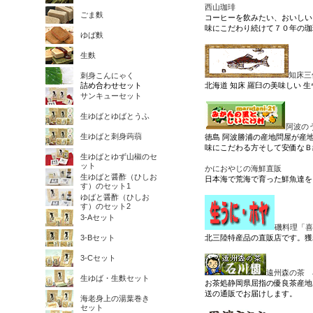
西山珈琲
ごま麩
コーヒーを飲みたい、おいしい
味にこだわり続けて７０年の珈
ゆば麩
生麩
知床三
刺身こんにゃく
詰め合わせセット
北海道 知床 羅臼の美味しい 生
サンキューセット
生ゆばとゆばとうふ
阿波の
生ゆばと刺身蒟蒻
徳島 阿波勝浦の産地問屋が産
味にこだわる方そして安価な
生ゆばとゆず山椒のセ
ット
かにおやじの海鮮直販
生ゆばと醤酢（ひしお
日本海で荒海で育った鮮魚達を
す）のセット1
ゆばと醤酢（ひしお
す）のセット2
3-Aセット
磯料理「喜
3-Bセット
北三陸特産品の直販店です。獲
3-Cセット
遠州森の茶 
生ゆば・生麩セット
お茶処静岡県屈指の優良茶産地
送の通販でお届けします。
海老身上の湯葉巻き
セット