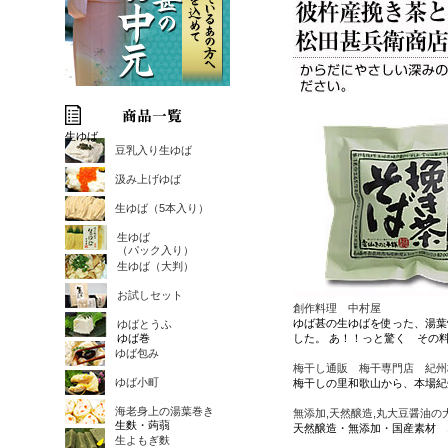
生ゆば
豆乳入り生ゆば
汲み上げゆば
生ゆば（5本入り）
生ゆば
（パック入り）
生ゆば（大判）
お試しセット
創作料理 中村屋
ゆば甚の生ゆばを使った、湯葉
ゆばとうふ
ゆば巻
した。 あ！！っと驚く その
ゆば包み
梅干し通販 梅干専門店 紀州
ゆば小町
梅干しの里和歌山から、本場紀
海老身上の湯葉巻き
無添加,天然醸造,丸大豆醤油の
生麩・蒟蒻
天然醸造・無添加・国産素材 
生よもぎ麩