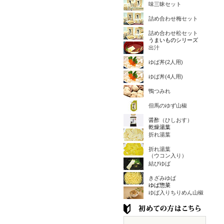
味三昧セット
詰め合わせ梅セット
詰め合わせ松セット
うまいものシリーズ
出汁
ゆば丼(2人用)
ゆば丼(4人用)
鴨つみれ
但馬のゆず山椒
醤酢（ひしおす）
乾燥湯葉
折れ湯葉
折れ湯葉
（ウコン入り）
結びゆば
きざみゆば
ゆば惣菜
ゆば入りちりめん山椒