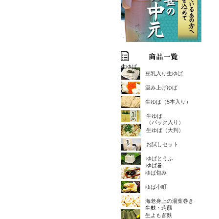
生ゆば
豆乳入り生ゆば
汲み上げゆば
生ゆば（5本入り）
生ゆば
（パック入り）
生ゆば（大判）
お試しセット
ゆばとうふ
ゆば巻
ゆば包み
ゆば小町
海老身上の湯葉巻き
生麩・蒟蒻
生よもぎ麩