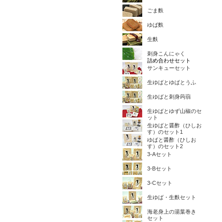
ごま麩
ゆば麩
生麩
刺身こんにゃく
詰め合わせセット
サンキューセット
生ゆばとゆばとうふ
生ゆばと刺身蒟蒻
生ゆばとゆず山椒のセ
ット
生ゆばと醤酢（ひしお
す）のセット1
ゆばと醤酢（ひしお
す）のセット2
3-Aセット
3-Bセット
3-Cセット
生ゆば・生麩セット
海老身上の湯葉巻き
セット