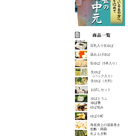
生ゆば
豆乳入り生ゆば
汲み上げゆば
生ゆば（5本入り）
生ゆば
（パック入り）
生ゆば（大判）
お試しセット
ゆばとうふ
ゆば巻
ゆば包み
ゆば小町
海老身上の湯葉巻き
生麩・蒟蒻
生よもぎ麩