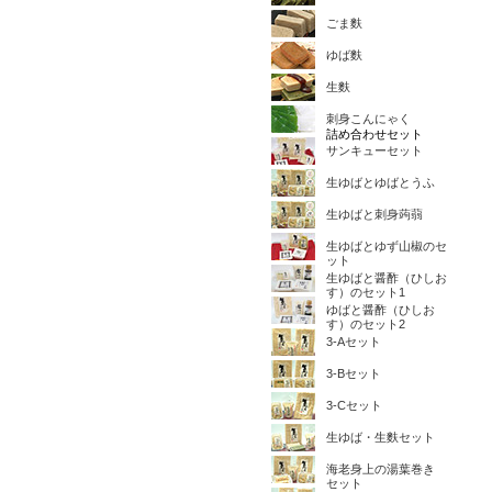
ごま麩
ゆば麩
生麩
刺身こんにゃく
詰め合わせセット
サンキューセット
生ゆばとゆばとうふ
生ゆばと刺身蒟蒻
生ゆばとゆず山椒のセ
ット
生ゆばと醤酢（ひしお
す）のセット1
ゆばと醤酢（ひしお
す）のセット2
3-Aセット
3-Bセット
3-Cセット
生ゆば・生麩セット
海老身上の湯葉巻き
セット