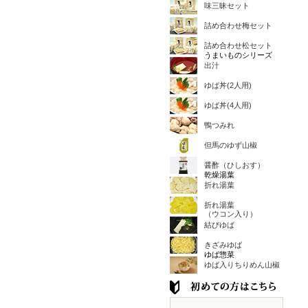
味三昧セット
詰め合わせ梅セット
詰め合わせ松セット
うまいものシリーズ
出汁
ゆば丼(2人用)
ゆば丼(4人用)
鴨つみれ
但馬のゆず山椒
醤酢（ひしおす）
乾燥湯葉
折れ湯葉
折れ湯葉
（ウコン入り）
結びゆば
きざみゆば
ゆば惣菜
ゆば入りちりめん山椒